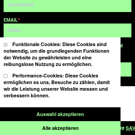
EMAIL
Cookie-Einstellungen
Wählen Sie Ihre Cookie-Präferenzen für diese Website.
Funktionale Cookies: Diese Cookies sind
*Ich habe die
Datenschutzerklärung
gelesen und
notwendig, um die grundlegenden Funktionen
akzeptiere.
der Website zu gewährleisten und eine
reibungslose Nutzung zu ermöglichen.
ANMELDEN
Performance-Cookies: Diese Cookies
ermöglichen es uns, Besuche zu zählen, damit
wir die Leistung unserer Website messen und
verbessern können.
Nur ausgewählte Cook
Auswahl akzeptieren
Alle Cookies akzeptieren
5 Jahre neues Haus schwere reiter | Hier klicken
Alle akzeptieren
###
SAVE