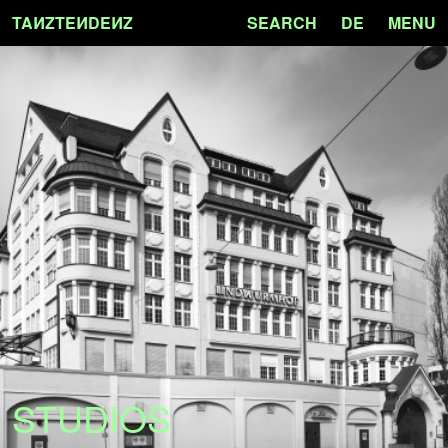
TA
N
ZTE
N
DE
N
Z
SEARCH
DE
MENU
STUDIOS