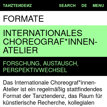
TA
N
ZTE
N
DE
N
Z
SEARCH
DE
MENU
FORMATE
INTERNATIONALES
CHOREOGRAF*INNEN-
ATELIER
FORSCHUNG, AUSTAUSCH,
PERSPEKTIVWECHSEL
Das Internationale Choreograf*innen-
Atelier ist ein regelmäßig stattfindendes
Format der Tanztendenz, das Raum für
künstlerische Recherche, kollegialen