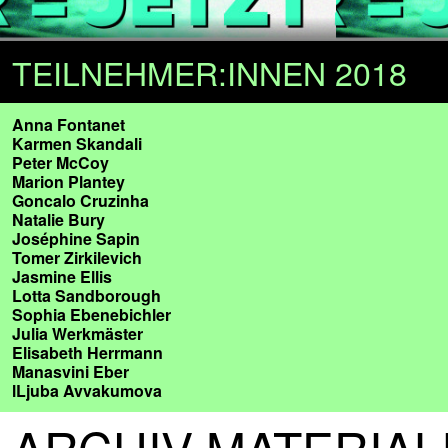
TEILNEHMER:INNEN 2018
Anna Fontanet
Karmen Skandali
Peter McCoy
Marion Plantey
Goncalo Cruzinha
Natalie Bury
Joséphine Sapin
Tomer Zirkilevich
Jasmine Ellis
Lotta Sandborough
Sophia Ebenebichler
Julia Werkmäster
Elisabeth Herrmann
Manasvini Eber
lLjuba Avvakumova
ARCHIV MATERIAL