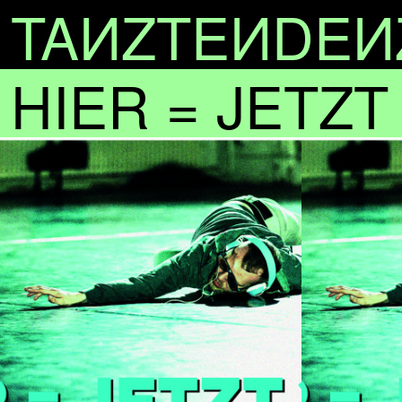
TA
N
ZTE
N
DE
N
HIER = JETZT