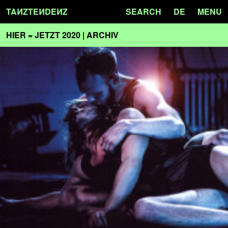
TA
N
ZTE
N
DE
N
Z
SEARCH
DE
MENU
HIER = JETZT 2020 | ARCHIV