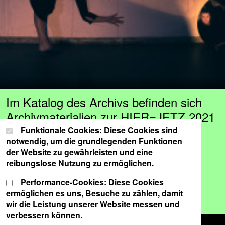
Im Katalog des Archivs befinden sich
Archivmaterialien zur HIER=JETZ 2021
sowie zur Veranstaltung im Schwere
Cookie-Einstellungen
Wählen Sie Ihre Cookie-Präferenzen für diese Website.
Funktionale Cookies: Diese Cookies sind
notwendig, um die grundlegenden Funktionen
Reiter. Dazu zählen Fotografien,
der Website zu gewährleisten und eine
Videoaufzeichnungen, Plakate,
reibungslose Nutzung zu ermöglichen.
Programmhefte, Postkarten und
Performance-Cookies: Diese Cookies
Kritiken, die dort online zur Einsicht
ermöglichen es uns, Besuche zu zählen, damit
bereitgestellt sind.
wir die Leistung unserer Website messen und
verbessern können.