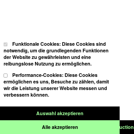
Cookie-Einstellungen
Wählen Sie Ihre Cookie-Präferenzen für diese Website.
Funktionale Cookies: Diese Cookies sind
notwendig, um die grundlegenden Funktionen
der Website zu gewährleisten und eine
reibungslose Nutzung zu ermöglichen.
Performance-Cookies: Diese Cookies
ermöglichen es uns, Besuche zu zählen, damit
wir die Leistung unserer Website messen und
verbessern können.
Nur ausgewählte Cook
Auswahl akzeptieren
Alle Cookies akzeptieren
onstruction ### under construction ### under construction
Alle akzeptieren