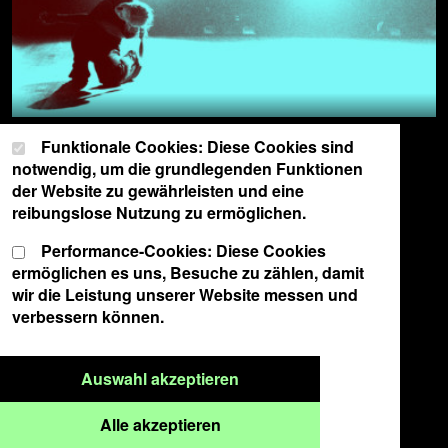
Cookie-Einstellungen
Wählen Sie Ihre Cookie-Präferenzen für diese Website.
Funktionale Cookies: Diese Cookies sind
notwendig, um die grundlegenden Funktionen
der Website zu gewährleisten und eine
reibungslose Nutzung zu ermöglichen.
Performance-Cookies: Diese Cookies
ermöglichen es uns, Besuche zu zählen, damit
wir die Leistung unserer Website messen und
verbessern können.
Nur ausgewählte Cookies a
Auswahl akzeptieren
Alle Cookies akzeptieren
Alle akzeptieren