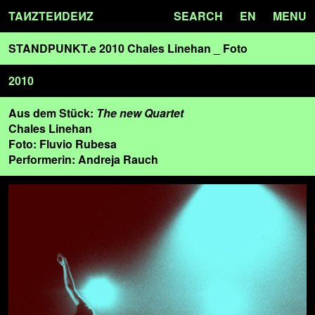
TA
N
ZTE
N
DE
N
Z
SEARCH
EN
MENU
STANDPUNKT.e 2010 Chales Linehan _ Foto
2010
Aus dem Stück:
The new Quartet
Chales Linehan
Foto: Fluvio Rubesa
Performerin: Andreja Rauch