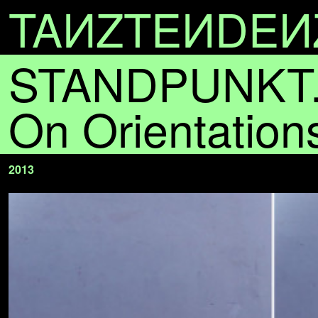
TA
N
ZTE
N
DE
N
STANDPUNKT.e 
On Orientation
2013