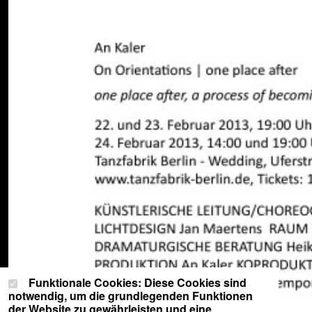
Cookie-Einstellungen
Wählen Sie Ihre Cookie-Präferenzen für diese Website.
Funktionale Cookies: Diese Cookies sind
notwendig, um die grundlegenden Funktionen
der Website zu gewährleisten und eine