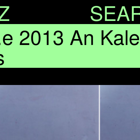
Z
SEA
2013 An Kaler
s