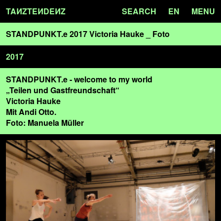
TA
N
ZTE
N
DE
N
Z
SEARCH
EN
MENU
STANDPUNKT.e 2017 Victoria Hauke _ Foto
2017
STANDPUNKT.e - welcome to my world
„Teilen und Gastfreundschaft“
Victoria Hauke
Mit Andi Otto.
Foto: Manuela Müller