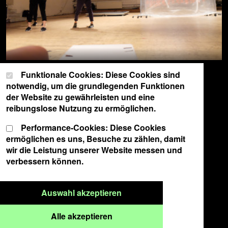
Cookie-Einstellungen
Wählen Sie Ihre Cookie-Präferenzen für diese Website.
Funktionale Cookies: Diese Cookies sind
notwendig, um die grundlegenden Funktionen
der Website zu gewährleisten und eine
reibungslose Nutzung zu ermöglichen.
Performance-Cookies: Diese Cookies
ermöglichen es uns, Besuche zu zählen, damit
wir die Leistung unserer Website messen und
verbessern können.
Nur ausgewählte Cookies a
Auswahl akzeptieren
Alle Cookies akzeptieren
Alle akzeptieren