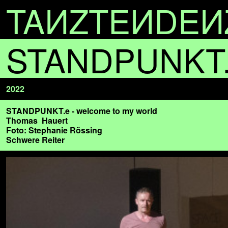
TA
N
ZTE
N
DE
N
STANDPUNKT.e
2022
STANDPUNKT.e - welcome to my world
Thomas Hauert
Foto: Stephanie Rössing
Schwere Reiter