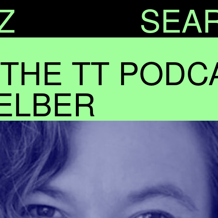
Z
SEA
 THE TT PODC
ELBER