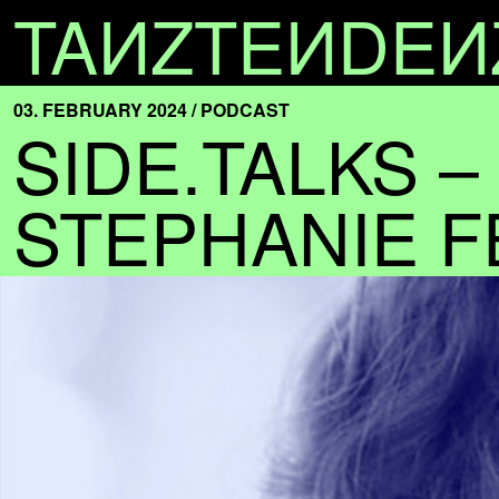
TA
N
ZTE
N
DE
N
03. FEBRUARY 2024 / PODCAST
SIDE.TALKS –
STEPHANIE F